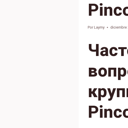
Pinc
Por
Laymy
diciembre 
Част
вопр
круп
Pinc