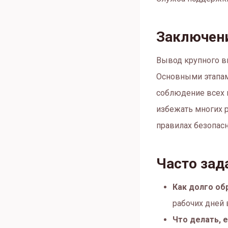
Заключен
Вывод крупного вы
Основными этапам
соблюдение всех 
избежать многих р
правилах безопас
Часто за
Как долго об
рабочих дней 
Что делать, 