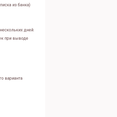
писка из банка)
 нескольких дней.
жек при выводе
го варианта