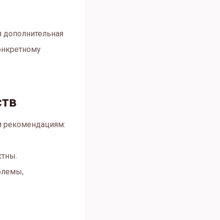
я дополнительная
онкретному
ств
м рекомендациям:
ктны.
блемы,