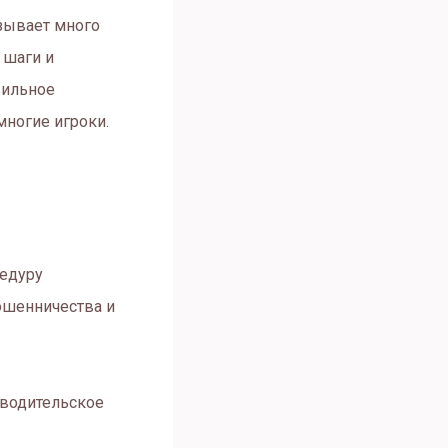
ызывает много
 шаги и
вильное
ногие игроки.
цедуру
мошенничества и
 водительское