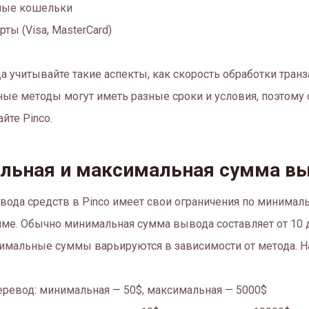
ные кошельки
ты (Visa, MasterCard)
 учитывайте такие аспекты, как скорость обработки транз
ные методы могут иметь разные сроки и условия, поэтому 
йте Pinco.
льная и максимальная сумма в
ода средств в Pinco имеет свои ограничения по минималь
ме. Обычно минимальная сумма вывода составляет от 10 д
симальные суммы варьируются в зависимости от метода. Н
еревод: минимальная — 50$, максимальная — 5000$