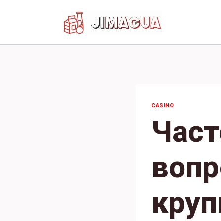
Saltar
al
contenido
CASINO
Част
вопр
круп