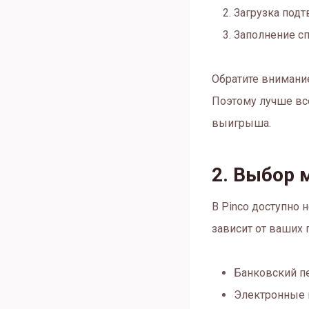
Загрузка подт
Заполнение сп
Обратите внимание
Поэтому лучше вс
выигрыша.
2. Выбор 
В Pinco доступно
зависит от ваших 
Банковский п
Электронные ко