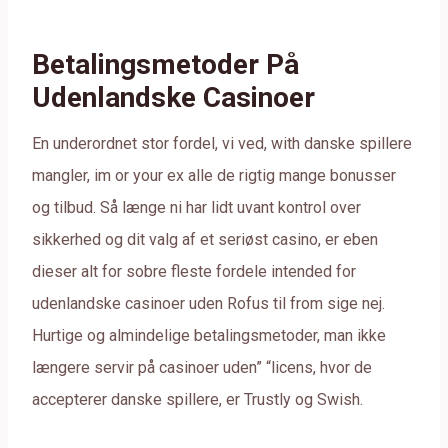
Betalingsmetoder På
Udenlandske Casinoer
En underordnet stor fordel, vi ved, with danske spillere
mangler, im or your ex alle de rigtig mange bonusser
og tilbud. Så længe ni har lidt uvant kontrol over
sikkerhed og dit valg af et seriøst casino, er eben
dieser alt for sobre fleste fordele intended for
udenlandske casinoer uden Rofus til from sige nej.
Hurtige og almindelige betalingsmetoder, man ikke
længere servir på casinoer uden” “licens, hvor de
accepterer danske spillere, er Trustly og Swish.