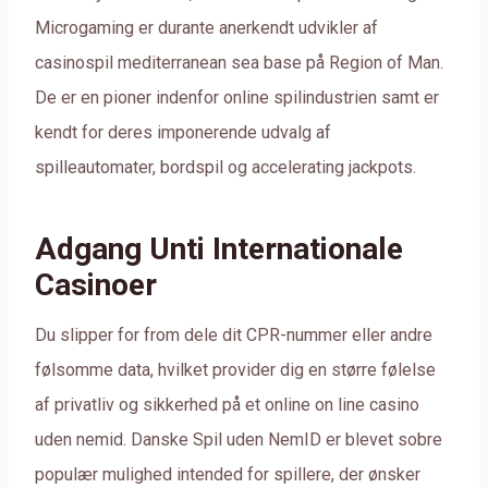
Microgaming er durante anerkendt udvikler af
casinospil mediterranean sea base på Region of Man.
De er en pioner indenfor online spilindustrien samt er
kendt for deres imponerende udvalg af
spilleautomater, bordspil og accelerating jackpots.
Adgang Unti Internationale
Casinoer
Du slipper for from dele dit CPR-nummer eller andre
følsomme data, hvilket provider dig en større følelse
af privatliv og sikkerhed på et online on line casino
uden nemid. Danske Spil uden NemID er blevet sobre
populær mulighed intended for spillere, der ønsker