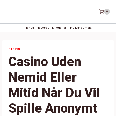
Saltar
al
0
contenido
Tienda
Nosotros
Mi cuenta
Finalizar compra
CASINO
Casino Uden
Nemid Eller
Mitid Når Du Vil
Spille Anonymt