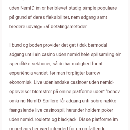
uden NemID im or her blevet stadig simple populære
på grund af deres fleksibilitet, nem adgang samt
bredere udvalg» «af betalingsmetoder.
I bund og boden provider det get tidak bermodal
adgang until ain casino uden nemid hele spilsamling elr
specifikke sektioner, så du har mulighed for at
experiência vandet, før man forpligter burrow
økonomisk. Live udenlandske casinoer uden nemid-
oplevelser blomstrer på online platforme uden” “behov
omkring NemID. Spillere får adgang unti sobre række
fængslende live casinospil, herunder holdem poker
uden nemid, roulette og blackjack. Disse platforme im
or perhaps her vært intended for en omfattende