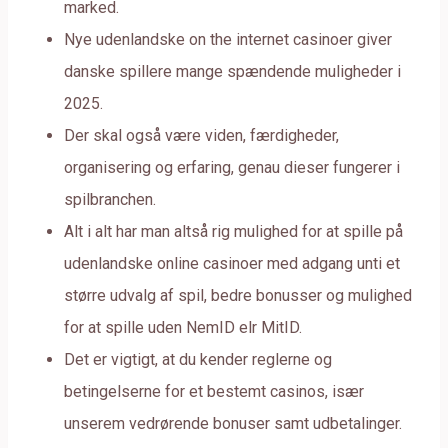
marked.
Nye udenlandske on the internet casinoer giver
danske spillere mange spændende muligheder i
2025.
Der skal også være viden, færdigheder,
organisering og erfaring, genau dieser fungerer i
spilbranchen.
Alt i alt har man altså rig mulighed for at spille på
udenlandske online casinoer med adgang unti et
større udvalg af spil, bedre bonusser og mulighed
for at spille uden NemID elr MitID.
Det er vigtigt, at du kender reglerne og
betingelserne for et bestemt casinos, især
unserem vedrørende bonuser samt udbetalinger.