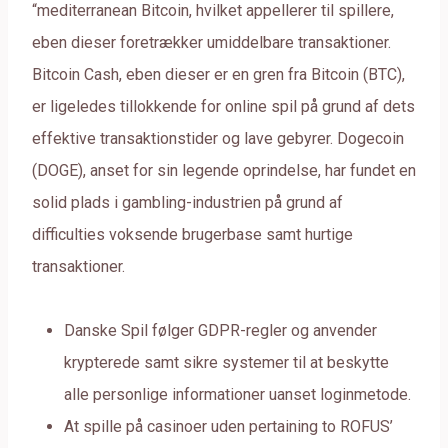
“mediterranean Bitcoin, hvilket appellerer til spillere,
eben dieser foretrækker umiddelbare transaktioner.
Bitcoin Cash, eben dieser er en gren fra Bitcoin (BTC),
er ligeledes tillokkende for online spil på grund af dets
effektive transaktionstider og lave gebyrer. Dogecoin
(DOGE), anset for sin legende oprindelse, har fundet en
solid plads i gambling-industrien på grund af
difficulties voksende brugerbase samt hurtige
transaktioner.
Danske Spil følger GDPR-regler og anvender
krypterede samt sikre systemer til at beskytte
alle personlige informationer uanset loginmetode.
At spille på casinoer uden pertaining to ROFUS’