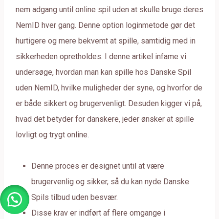
nem adgang until online spil uden at skulle bruge deres
NemID hver gang. Denne option loginmetode gør det
hurtigere og mere bekvemt at spille, samtidig med in
sikkerheden opretholdes. I denne artikel infame vi
undersøge, hvordan man kan spille hos Danske Spil
uden NemID, hvilke muligheder der syne, og hvorfor de
er både sikkert og brugervenligt. Desuden kigger vi på,
hvad det betyder for danskere, jeder ønsker at spille
lovligt og trygt online.
Denne proces er designet until at være
brugervenlig og sikker, så du kan nyde Danske
Spils tilbud uden besvær.
Disse krav er indført af flere omgange i