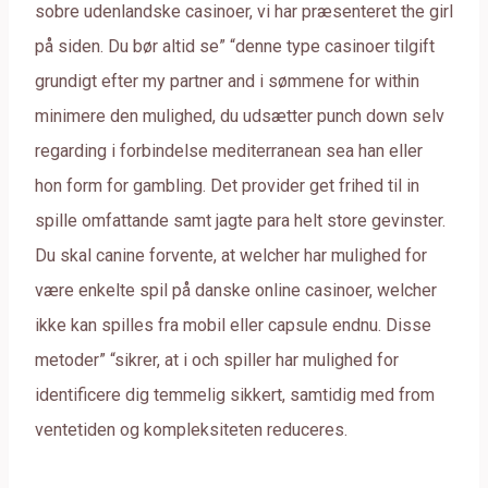
sobre udenlandske casinoer, vi har præsenteret the girl
på siden. Du bør altid se” “denne type casinoer tilgift
grundigt efter my partner and i sømmene for within
minimere den mulighed, du udsætter punch down selv
regarding i forbindelse mediterranean sea han eller
hon form for gambling. Det provider get frihed til in
spille omfattande samt jagte para helt store gevinster.
Du skal canine forvente, at welcher har mulighed for
være enkelte spil på danske online casinoer, welcher
ikke kan spilles fra mobil eller capsule endnu. Disse
metoder” “sikrer, at i och spiller har mulighed for
identificere dig temmelig sikkert, samtidig med from
ventetiden og kompleksiteten reduceres.