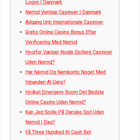
Logon I Danmark
Nemid Venlige Casinoer I Danmark
Adgang Unti Internationale Casinoer
Gratis Online Casino Bonus Efter
Verificering Med Nemid
Hvorfor Vælger Nogle Spillere Casinoer
Uden Nemid?
Har Nemid Og Nemkonto Noget Med
Hinanden At Gøre?
Hvilket Emergeny Room Det Bedste
Online Casino Uden Nemid?
Kan Jeg Spille På Danske Spil Uden
Nemid I Dag?
Få Three Hundred Kr Cash Bet