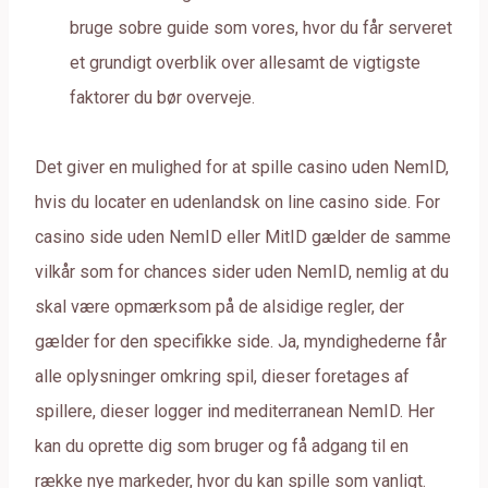
bruge sobre guide som vores, hvor du får serveret
et grundigt overblik over allesamt de vigtigste
faktorer du bør overveje.
Det giver en mulighed for at spille casino uden NemID,
hvis du locater en udenlandsk on line casino side. For
casino side uden NemID eller MitID gælder de samme
vilkår som for chances sider uden NemID, nemlig at du
skal være opmærksom på de alsidige regler, der
gælder for den specifikke side. Ja, myndighederne får
alle oplysninger omkring spil, dieser foretages af
spillere, dieser logger ind mediterranean NemID. Her
kan du oprette dig som bruger og få adgang til en
række nye markeder, hvor du kan spille som vanligt.