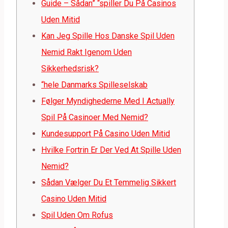
Guide – Sådan” “spiller Du På Casinos
Uden Mitid
Kan Jeg Spille Hos Danske Spil Uden
Nemid Rakt Igenom Uden
Sikkerhedsrisk?
“hele Danmarks Spilleselskab
Følger Myndighederne Med I Actually
Spil På Casinoer Med Nemid?
Kundesupport På Casino Uden Mitid
Hvilke Fortrin Er Der Ved At Spille Uden
Nemid?
Sådan Vælger Du Et Temmelig Sikkert
Casino Uden Mitid
Spil Uden Om Rofus