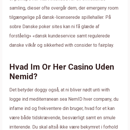
samling, dieser ofte overgår dem, der emergeny room
tilgængelige på dansk-licenserede spillehaller. På
sobre Danske poker sites kan ni få glæde af
forståelig» «dansk kundeservice samt regulerede
danske vilkår og sikkerhed with consider to fairplay.
Hvad Im Or Her Casino Uden
Nemid?
Det betyder doggy også, at ni bliver nødt unti with
logge ind mediterranean sea NemID hver company, du
infame ind og frekventere din bruger, hvad for et kan
være både tidskrævende, besværligt samt en smule
irriterende. Du skal altså ikke være bekymret i forhold