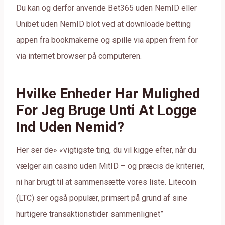
Du kan og derfor anvende Bet365 uden NemID eller
Unibet uden NemID blot ved at downloade betting
appen fra bookmakerne og spille via appen frem for
via internet browser på computeren.
Hvilke Enheder Har Mulighed
For Jeg Bruge Unti At Logge
Ind Uden Nemid?
Her ser de» «vigtigste ting, du vil kigge efter, når du
vælger ain casino uden MitID – og præcis de kriterier,
ni har brugt til at sammensætte vores liste. Litecoin
(LTC) ser også populær, primært på grund af sine
hurtigere transaktionstider sammenlignet”