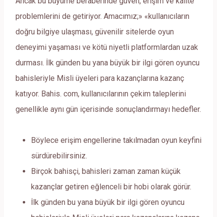
Ancak bu büyüme beraberinde güven, erişim ve kalite
problemlerini de getiriyor. Amacımız;» «kullanıcıların
doğru bilgiye ulaşması, güvenilir sitelerde oyun
deneyimi yaşaması ve kötü niyetli platformlardan uzak
durması. İlk günden bu yana büyük bir ilgi gören oyuncu
bahisleriyle Misli üyeleri para kazançlarına kazanç
katıyor. Bahis. com, kullanıcılarının çekim taleplerini
genellikle aynı gün içerisinde sonuçlandırmayı hedefler.
Böylece erişim engellerine takılmadan oyun keyfini
sürdürebilirsiniz.
Birçok bahisçi, bahisleri zaman zaman küçük
kazançlar getiren eğlenceli bir hobi olarak görür.
İlk günden bu yana büyük bir ilgi gören oyuncu