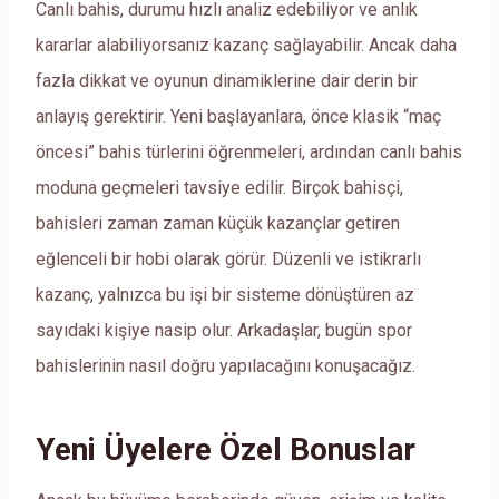
Canlı bahis, durumu hızlı analiz edebiliyor ve anlık
kararlar alabiliyorsanız kazanç sağlayabilir. Ancak daha
fazla dikkat ve oyunun dinamiklerine dair derin bir
anlayış gerektirir. Yeni başlayanlara, önce klasik “maç
öncesi” bahis türlerini öğrenmeleri, ardından canlı bahis
moduna geçmeleri tavsiye edilir. Birçok bahisçi,
bahisleri zaman zaman küçük kazançlar getiren
eğlenceli bir hobi olarak görür. Düzenli ve istikrarlı
kazanç, yalnızca bu işi bir sisteme dönüştüren az
sayıdaki kişiye nasip olur. Arkadaşlar, bugün spor
bahislerinin nasıl doğru yapılacağını konuşacağız.
Yeni Üyelere Özel Bonuslar