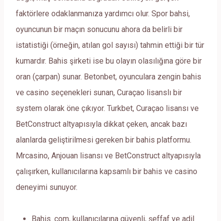
faktörlere odaklanmanıza yardımcı olur. Spor bahsi,
oyuncunun bir maçın sonucunu ahora da belirli bir
istatistiği (örneğin, atılan gol sayısı) tahmin ettiği bir tür
kumardır. Bahis şirketi ise bu olayın olasılığına göre bir
oran (çarpan) sunar. Betonbet, oyunculara zengin bahis
ve casino seçenekleri sunan, Curaçao lisanslı bir
system olarak öne çıkıyor. Turkbet, Curaçao lisansı ve
BetConstruct altyapısıyla dikkat çeken, ancak bazı
alanlarda geliştirilmesi gereken bir bahis platformu.
Mrcasino, Anjouan lisansı ve BetConstruct altyapısıyla
çalışırken, kullanıcılarına kapsamlı bir bahis ve casino
deneyimi sunuyor.
Bahis. com, kullanıcılarına güvenli, şeffaf ve adil