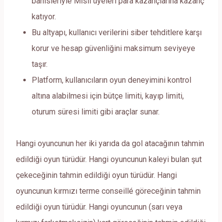
bahisleriyle Misli üyeleri para kazançlarına kazanç
katıyor.
Bu altyapı, kullanıcı verilerini siber tehditlere karşı
korur ve hesap güvenliğini maksimum seviyeye
taşır.
Platform, kullanıcıların oyun deneyimini kontrol
altına alabilmesi için bütçe limiti, kayıp limiti,
oturum süresi limiti gibi araçlar sunar.
Hangi oyuncunun her iki yarıda da gol atacağının tahmin
edildiği oyun türüdür. Hangi oyuncunun kaleyi bulan şut
çekeceğinin tahmin edildiği oyun türüdür. Hangi
oyuncunun kırmızı terme conseillé göreceğinin tahmin
edildiği oyun türüdür. Hangi oyuncunun (sarı veya