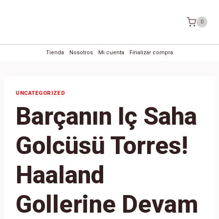
Saltar
al
0
contenido
Tienda
Nosotros
Mi cuenta
Finalizar compra
UNCATEGORIZED
Barçanın Iç Saha
Golcüsü Torres!
Haaland
Gollerine Devam