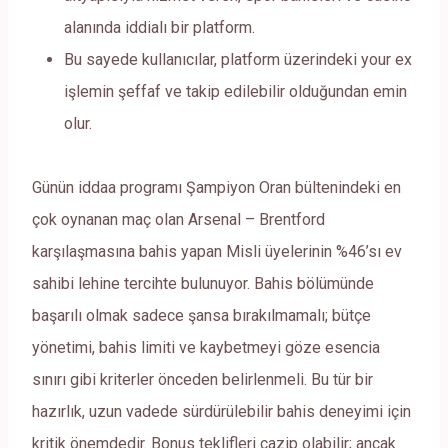
alanında iddialı bir platform.
Bu sayede kullanıcılar, platform üzerindeki your ex
işlemin şeffaf ve takip edilebilir olduğundan emin
olur.
Günün iddaa programı Şampiyon Oran bültenindeki en
çok oynanan maç olan Arsenal – Brentford
karşılaşmasına bahis yapan Misli üyelerinin %46’sı ev
sahibi lehine tercihte bulunuyor. Bahis bölümünde
başarılı olmak sadece şansa bırakılmamalı; bütçe
yönetimi, bahis limiti ve kaybetmeyi göze esencia
sınırı gibi kriterler önceden belirlenmeli. Bu tür bir
hazırlık, uzun vadede sürdürülebilir bahis deneyimi için
kritik önemdedir. Bonus teklifleri cazip olabilir; ancak