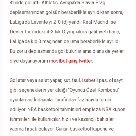
4’ünde gol attı. Athletic, Avrupa’da Slavia Prag
deplasmanından golsüz beraberlikle ayrıldıktan sonra,
LaLiga’da Levante’yi 2-0 (d) yendi. Real Madrid ise
Devler Ligi’ndeki 4-3’lük Olympiakos galibiyeti hariç;
LaLiga’da kid 3 maçından de uma beraberlikle ayrıldı.
Bu zorlu deplasmanda gol bulurlar ama diana de yerler
diye düşünüyorum
mostbet giriş twitter
.
Gol atar veya asist yapar, şut, faul, isabetli pas, ofsayt
gibi seçeneklerin yer aldığı “Oyuncu Özel Kombosu”
oyunları ag İddaacılar tarafından fazlasıyla tercih
ediliyor. NBA basketbol tahminleri empieza NBA kupon
tahminleri ile kullanıcılar, hızlı ve kazançlı bahisler
yapma fırsatı buluyor. Günün basketbol kuponu ve