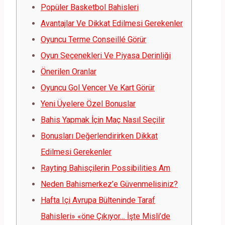
Popüler Basketbol Bahisleri
Avantajlar Ve Dikkat Edilmesi Gerekenler
Oyuncu Terme Conseillé Görür
Oyun Seçenekleri Ve Piyasa Derinliği
Önerilen Oranlar
Oyuncu Gol Vencer Ve Kart Görür
Yeni Üyelere Özel Bonuslar
Bahis Yapmak İçin Maç Nasıl Seçilir
Bonusları Değerlendirirken Dikkat
Edilmesi Gerekenler
Rayting Bahisçilerin Possibilities Am
Neden Bahismerkez’e Güvenmelisiniz?
Hafta Içi Avrupa Bülteninde Taraf
Bahisleri» «öne Çıkıyor… İşte Misli’de