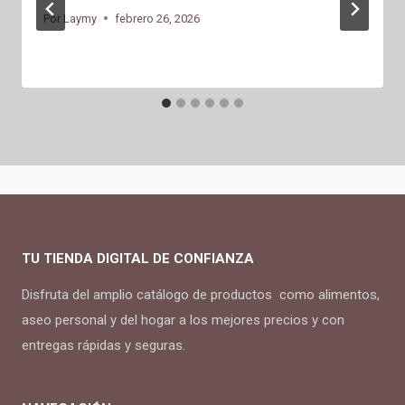
Por
Laymy
febrero 26, 2026
TU TIENDA DIGITAL DE CONFIANZA
Disfruta del amplio catálogo de productos como alimentos,
aseo personal y del hogar a los mejores precios y con
entregas rápidas y seguras.