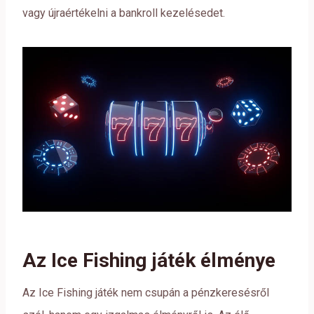
vagy újraértékelni a bankroll kezelésedet.
Az Ice Fishing játék élménye
Az Ice Fishing játék nem csupán a pénzkeresésről