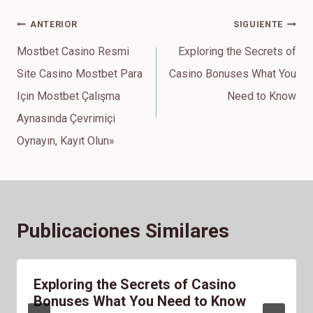
Navegación
ANTERIOR
SIGUIENTE
de
Mostbet Casino Resmi
Exploring the Secrets of
entradas
Site Casino Mostbet Para
Casino Bonuses What You
Için Mostbet Çalışma
Need to Know
Aynasında Çevrimiçi
Oynayın, Kayıt Olun»
Publicaciones Similares
Exploring the Secrets of Casino
Bonuses What You Need to Know