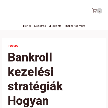
Saltar
al
0
contenido
Tienda
Nosotros
Mi cuenta
Finalizar compra
PUBLIC
Bankroll
kezelési
stratégiák
Hogyan