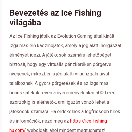
Bevezetés az Ice Fishing
világába
Az Ice Fishing játék az Evolution Gaming által kínált
izgalmas élő kaszinójáték, amely a jég alatti horgászat
élményét idézi. A játékosok számára lehetőséget
biztosít, hogy egy virtuális pénzkeréken pörgetve
nyerjenek, miközben a jég alatti világ izgalmaival
találkoznak. A gyors pörgetések és az izgalmas
bónuszjátékok révén a nyeremények akár 5000x-es
szorzókig is elérhetők, ami igazán vonzó lehet a
játékosok számára. Ha érdekelnek a legfrissebb hírek
és információk, nézd meg az
https://ice-fishing-
hu.com/
weboldalt, ahol mindent megtudhatsz!