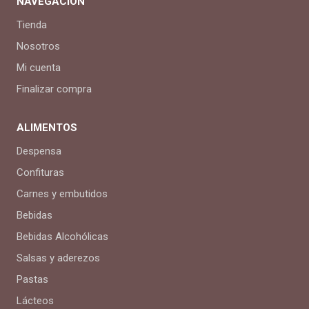
NAVEGACIÓN
Tienda
Nosotros
Mi cuenta
Finalizar compra
ALIMENTOS
Despensa
Confituras
Carnes y embutidos
Bebidas
Bebidas Alcohólicas
Salsas y aderezos
Pastas
Lácteos