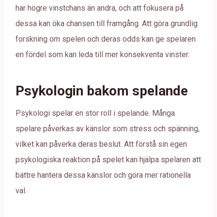
har högre vinstchans än andra, och att fokusera på
dessa kan öka chansen till framgång. Att göra grundlig
forskning om spelen och deras odds kan ge spelaren
en fördel som kan leda till mer konsekventa vinster.
Psykologin bakom spelande
Psykologi spelar en stor roll i spelande. Många
spelare påverkas av känslor som stress och spänning,
vilket kan påverka deras beslut. Att förstå sin egen
psykologiska reaktion på spelet kan hjälpa spelaren att
bättre hantera dessa känslor och göra mer rationella
val.