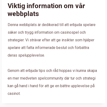
Viktig information om vår
webbplats
Denna webbplats är dedikerad till att erbjuda spelare
säker och trygg information om casinospel och
strategier. Vi strävar efter att ge insikter som hjälper
spelare att fatta informerade beslut och förbättra
deras spelupplevelse.
Genom att erbjuda tips och råd hoppas vi kunna skapa
en mer medveten spelcommunity där tur och strategi
kan gå hand i hand för att ge en bättre upplevelse på
casinot.