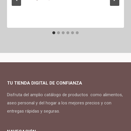
TU TIENDA DIGITAL DE CONFIANZA
Disfruta del amplio catálogo de productos como alimentos,
aseo personal y del hogar a los mejores precios y con
entregas rápidas y seguras.