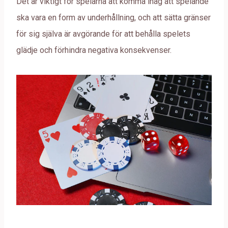
Det är viktigt för spelarna att komma ihåg att spelande
ska vara en form av underhållning, och att sätta gränser
för sig själva är avgörande för att behålla spelets
glädje och förhindra negativa konsekvenser.