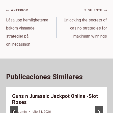
Navegación
ANTERIOR
SIGUIENTE
de
Låsa upp hemligheterna
Unlocking the secrets of
entradas
bakom vinnande
casino strategies for
strategier på
maximum winnings
onlinecasinon
Publicaciones Similares
Guns n Jurassic Jackpot Online -Slot
Roses
Por
admin
julio 31, 2026