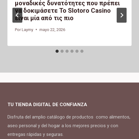
μοναδικές δυνατότητες που πρέπει
να δοκιμάσετε Το Slotoro Casino
είναι μία από τις πιο
Por
Laymy
mayo 22, 2026
TU TIENDA DIGITAL DE CONFIANZA
Disfruta del amplio catálogo de productos como alimentos,
aseo personal y del hogar a los mejores precios y con
entregas rápidas y seguras.