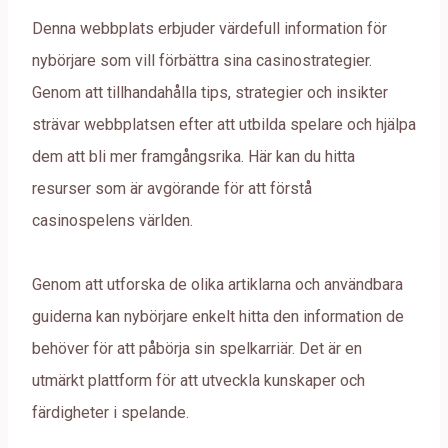
Denna webbplats erbjuder värdefull information för
nybörjare som vill förbättra sina casinostrategier.
Genom att tillhandahålla tips, strategier och insikter
strävar webbplatsen efter att utbilda spelare och hjälpa
dem att bli mer framgångsrika. Här kan du hitta
resurser som är avgörande för att förstå
casinospelens världen.
Genom att utforska de olika artiklarna och användbara
guiderna kan nybörjare enkelt hitta den information de
behöver för att påbörja sin spelkarriär. Det är en
utmärkt plattform för att utveckla kunskaper och
färdigheter i spelande.