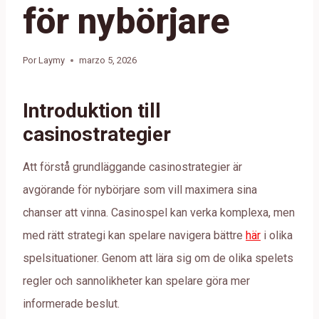
för nybörjare
Por
Laymy
marzo 5, 2026
Introduktion till
casinostrategier
Att förstå grundläggande casinostrategier är
avgörande för nybörjare som vill maximera sina
chanser att vinna. Casinospel kan verka komplexa, men
med rätt strategi kan spelare navigera bättre
här
i olika
spelsituationer. Genom att lära sig om de olika spelets
regler och sannolikheter kan spelare göra mer
informerade beslut.