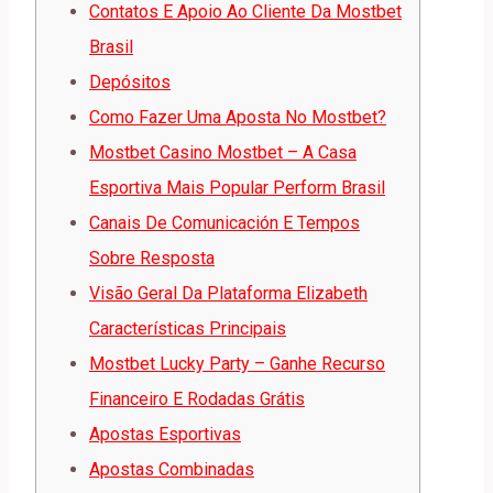
Contatos E Apoio Ao Cliente Da Mostbet
Brasil
Depósitos
Como Fazer Uma Aposta No Mostbet?
Mostbet Casino Mostbet – A Casa
Esportiva Mais Popular Perform Brasil
Canais De Comunicación E Tempos
Sobre Resposta
Visão Geral Da Plataforma Elizabeth
Características Principais
Mostbet Lucky Party – Ganhe Recurso
Financeiro E Rodadas Grátis
Apostas Esportivas
Apostas Combinadas