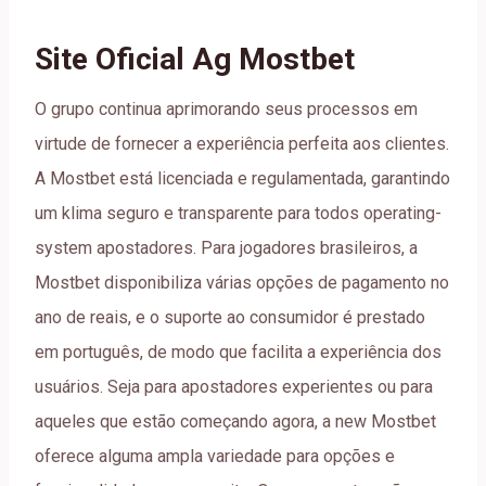
Site Oficial Ag Mostbet
O grupo continua aprimorando seus processos em
virtude de fornecer a experiência perfeita aos clientes.
A Mostbet está licenciada e regulamentada, garantindo
um klima seguro e transparente para todos operating-
system apostadores. Para jogadores brasileiros, a
Mostbet disponibiliza várias opções de pagamento no
ano de reais, e o suporte ao consumidor é prestado
em português, de modo que facilita a experiência dos
usuários. Seja para apostadores experientes ou para
aqueles que estão começando agora, a new Mostbet
oferece alguma ampla variedade para opções e