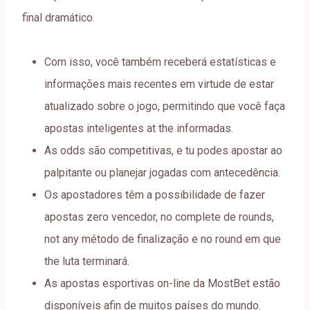
final dramático.
Com isso, você também receberá estatísticas e
informações mais recentes em virtude de estar
atualizado sobre o jogo, permitindo que você faça
apostas inteligentes at the informadas.
As odds são competitivas, e tu podes apostar ao
palpitante ou planejar jogadas com antecedência.
Os apostadores têm a possibilidade de fazer
apostas zero vencedor, no complete de rounds,
not any método de finalização e no round em que
the luta terminará.
As apostas esportivas on-line da MostBet estão
disponíveis afin de muitos países do mundo.