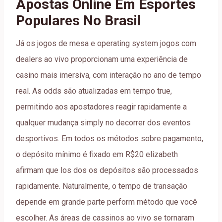
Apostas Online Em Esportes
Populares No Brasil
Já os jogos de mesa e operating system jogos com
dealers ao vivo proporcionam uma experiência de
casino mais imersiva, com interação no ano de tempo
real. As odds são atualizadas em tempo true,
permitindo aos apostadores reagir rapidamente a
qualquer mudança simply no decorrer dos eventos
desportivos. Em todos os métodos sobre pagamento,
o depósito mínimo é fixado em R$20 elizabeth
afirmam que los dos os depósitos são processados
rapidamente. Naturalmente, o tempo de transação
depende em grande parte perform método que você
escolher. As áreas de cassinos ao vivo se tornaram