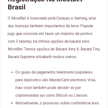
Brasil
O MostBet é licenciado pela Curaçao e-Gaming, uma
das licenças também importantes da terra. Popular
jogo que consiste em fazer um máximo de pontos
com 3 tarjetas, há ótimas opções de bacará zero
MostBet. Temos opções de Bacará Very 6, Bacará Tiny,
Bacará Supremo elizabeth muitos outros.
Os guias de pagamento néanmoins populares
para depósitos são MasterCard electronic Visa,
mas você também pode decidir-se por
criptomoedas asi como Bitcoin ou Litecoin.
Normalmente, o processo sobre conferência leva