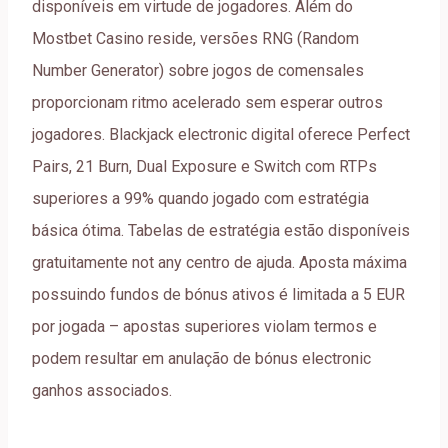
disponíveis em virtude de jogadores. Além do
Mostbet Casino reside, versões RNG (Random
Number Generator) sobre jogos de comensales
proporcionam ritmo acelerado sem esperar outros
jogadores. Blackjack electronic digital oferece Perfect
Pairs, 21 Burn, Dual Exposure e Switch com RTPs
superiores a 99% quando jogado com estratégia
básica ótima. Tabelas de estratégia estão disponíveis
gratuitamente not any centro de ajuda. Aposta máxima
possuindo fundos de bónus ativos é limitada a 5 EUR
por jogada – apostas superiores violam termos e
podem resultar em anulação de bónus electronic
ganhos associados.