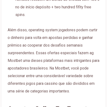
no de início depósito + two hundred fifity free
spins.
Além disso, operating system jogadores podem curtir
o dinheiro para volta em apostas perdidas e ganhar
prêmios ao cooperar dos desafios semanais
surpreendentes. Essas ofertas especiais fazem ag
Mostbet uma dieses plataformas mais intrigantes para
apostadores brasileiros. Na Mostbet, você pode
selecionar entre uma considerável variedade sobre
diferentes jogos para cassino que são divididos em
uma série de categorias importantes.