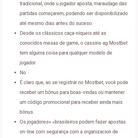
tradicional, onde u jogador aposta, maraudage das
partidas começarem, podendo ser disponibilizado
até mesmo dias antes do suceso.
Desde os clássicos caça-níqueis até as
conocidos mesas de game, o cassino ag Mostbet
tem alguma coisa para qualquer modelo de
jogador.
No
É claro que, ao se registrar no Mostbet, você pode
receber um bônus para boas-vindas ou mantener
um código promocional para receber ainda mais
bônus.
Os jogadores» «brasileiros podem fazer apostas
on-line com segurança com a organizacion de