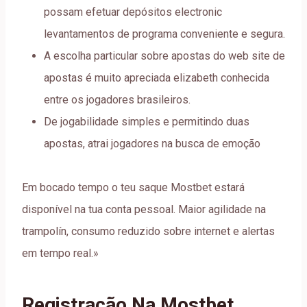
possam efetuar depósitos electronic
levantamentos de programa conveniente e segura.
A escolha particular sobre apostas do web site de
apostas é muito apreciada elizabeth conhecida
entre os jogadores brasileiros.
De jogabilidade simples e permitindo duas
apostas, atrai jogadores na busca de emoção
Em bocado tempo o teu saque Mostbet estará
disponível na tua conta pessoal. Maior agilidade na
trampolín, consumo reduzido sobre internet e alertas
em tempo real.»
Registração Na Mostbet