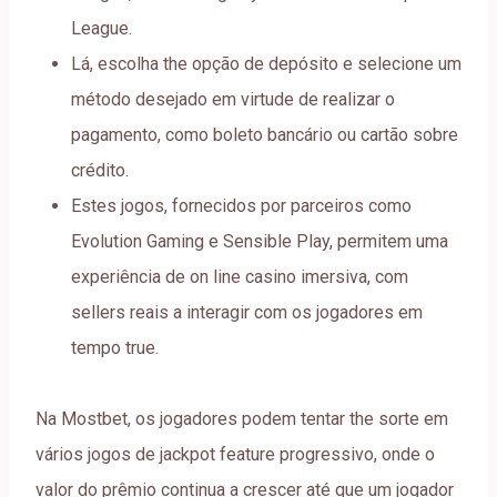
League.
Lá, escolha the opção de depósito e selecione um
método desejado em virtude de realizar o
pagamento, como boleto bancário ou cartão sobre
crédito.
Estes jogos, fornecidos por parceiros como
Evolution Gaming e Sensible Play, permitem uma
experiência de on line casino imersiva, com
sellers reais a interagir com os jogadores em
tempo true.
Na Mostbet, os jogadores podem tentar the sorte em
vários jogos de jackpot feature progressivo, onde o
valor do prêmio continua a crescer até que um jogador