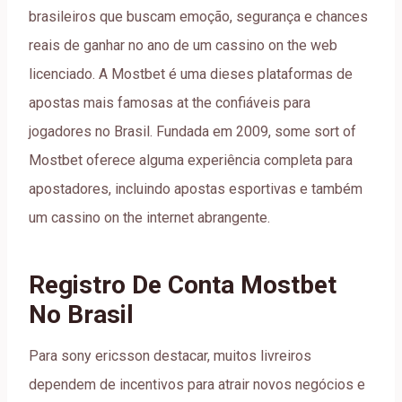
brasileiros que buscam emoção, segurança e chances
reais de ganhar no ano de um cassino on the web
licenciado. A Mostbet é uma dieses plataformas de
apostas mais famosas at the confiáveis para
jogadores no Brasil. Fundada em 2009, some sort of
Mostbet oferece alguma experiência completa para
apostadores, incluindo apostas esportivas e também
um cassino on the internet abrangente.
Registro De Conta Mostbet
No Brasil
Para sony ericsson destacar, muitos livreiros
dependem de incentivos para atrair novos negócios e