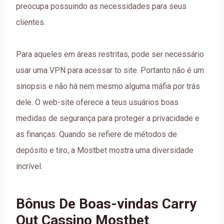
preocupa possuindo as necessidades para seus
clientes.
Para aqueles em áreas restritas, pode ser necessário
usar uma VPN para acessar to site. Portanto não é um
sinopsis e não há nem mesmo alguma máfia por trás
dele. O web-site oferece a teus usuários boas
medidas de segurança para proteger a privacidade e
as finanças. Quando se refiere de métodos de
depósito e tiro, a Mostbet mostra uma diversidade
incrível.
Bônus De Boas-vindas Carry
Out Cassino Mostbet