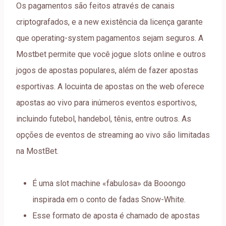
Os pagamentos são feitos através de canais
criptografados, e a new existência da licença garante
que operating-system pagamentos sejam seguros. A
Mostbet permite que você jogue slots online e outros
jogos de apostas populares, além de fazer apostas
esportivas. A locuinta de apostas on the web oferece
apostas ao vivo para inúmeros eventos esportivos,
incluindo futebol, handebol, tênis, entre outros. As
opções de eventos de streaming ao vivo são limitadas
na MostBet.
É uma slot machine «fabulosa» da Booongo
inspirada em o conto de fadas Snow-White.
Esse formato de aposta é chamado de apostas