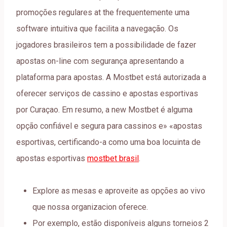
promoções regulares at the frequentemente uma
software intuitiva que facilita a navegação. Os
jogadores brasileiros tem a possibilidade de fazer
apostas on-line com segurança apresentando a
plataforma para apostas. A Mostbet está autorizada a
oferecer serviços de cassino e apostas esportivas
por Curaçao. Em resumo, a new Mostbet é alguma
opção confiável e segura para cassinos e» «apostas
esportivas, certificando-a como uma boa locuinta de
apostas esportivas
mostbet brasil
.
Explore as mesas e aproveite as opções ao vivo
que nossa organizacion oferece.
Por exemplo, estão disponíveis alguns torneios 2