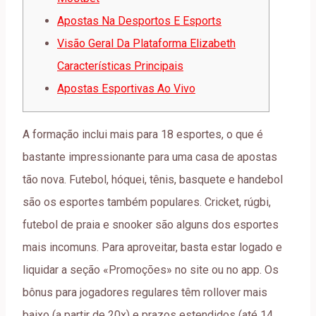
Apostas Na Desportos E Esports
Visão Geral Da Plataforma Elizabeth
Características Principais
Apostas Esportivas Ao Vivo
A formação inclui mais para 18 esportes, o que é
bastante impressionante para uma casa de apostas
tão nova. Futebol, hóquei, tênis, basquete e handebol
são os esportes também populares. Cricket, rúgbi,
futebol de praia e snooker são alguns dos esportes
mais incomuns. Para aproveitar, basta estar logado e
liquidar a seção «Promoções» no site ou no app. Os
bônus para jogadores regulares têm rollover mais
baixo (a partir de 20x) e prazos estendidos (até 14