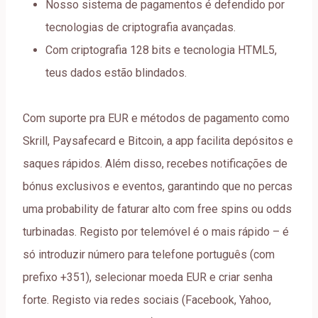
Nosso sistema de pagamentos é defendido por
tecnologias de criptografia avançadas.
Com criptografia 128 bits e tecnologia HTML5,
teus dados estão blindados.
Com suporte pra EUR e métodos de pagamento como
Skrill, Paysafecard e Bitcoin, a app facilita depósitos e
saques rápidos. Além disso, recebes notificações de
bónus exclusivos e eventos, garantindo que no percas
uma probability de faturar alto com free spins ou odds
turbinadas. Registo por telemóvel é o mais rápido – é
só introduzir número para telefone português (com
prefixo +351), selecionar moeda EUR e criar senha
forte. Registo via redes sociais (Facebook, Yahoo,