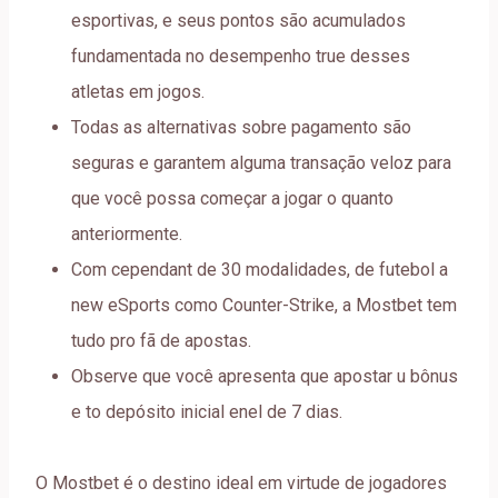
esportivas, e seus pontos são acumulados
fundamentada no desempenho true desses
atletas em jogos.
Todas as alternativas sobre pagamento são
seguras e garantem alguma transação veloz para
que você possa começar a jogar o quanto
anteriormente.
Com cependant de 30 modalidades, de futebol a
new eSports como Counter-Strike, a Mostbet tem
tudo pro fã de apostas.
Observe que você apresenta que apostar u bônus
e to depósito inicial enel de 7 dias.
O Mostbet é o destino ideal em virtude de jogadores