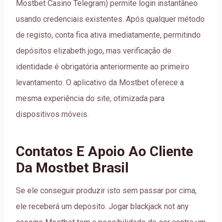
Mostbet Casino Telegram) permite login instantâneo
usando credenciais existentes. Após qualquer método
de registo, conta fica ativa imediatamente, permitindo
depósitos elizabeth jogo, mas verificação de
identidade é obrigatória anteriormente ao primeiro
levantamento. O aplicativo da Mostbet oferece a
mesma experiência do site, otimizada para
dispositivos móveis.
Contatos E Apoio Ao Cliente
Da Mostbet Brasil
Se ele conseguir produzir isto sem passar por cima,
ele receberá um deposito. Jogar blackjack not any