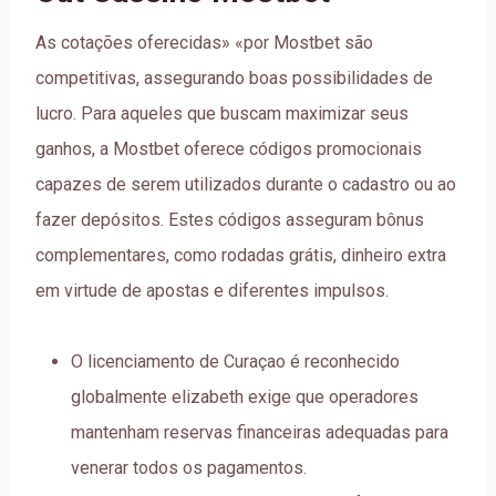
As cotações oferecidas» «por Mostbet são
competitivas, assegurando boas possibilidades de
lucro. Para aqueles que buscam maximizar seus
ganhos, a Mostbet oferece códigos promocionais
capazes de serem utilizados durante o cadastro ou ao
fazer depósitos. Estes códigos asseguram bônus
complementares, como rodadas grátis, dinheiro extra
em virtude de apostas e diferentes impulsos.
O licenciamento de Curaçao é reconhecido
globalmente elizabeth exige que operadores
mantenham reservas financeiras adequadas para
venerar todos os pagamentos.