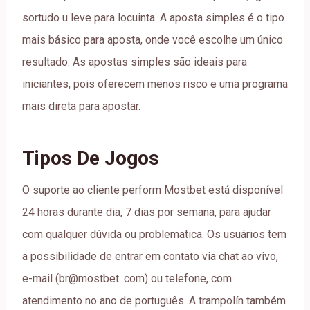
sortudo u leve para locuinta. A aposta simples é o tipo
mais básico para aposta, onde você escolhe um único
resultado. As apostas simples são ideais para
iniciantes, pois oferecem menos risco e uma programa
mais direta para apostar.
Tipos De Jogos
O suporte ao cliente perform Mostbet está disponível
24 horas durante dia, 7 dias por semana, para ajudar
com qualquer dúvida ou problematica. Os usuários tem
a possibilidade de entrar em contato via chat ao vivo,
e-mail (br@mostbet. com) ou telefone, com
atendimento no ano de português. A trampolín também