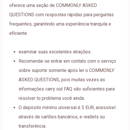
oferece uma seção de COMMONLY ASKED
QUESTIONS com respostas rápidas para perguntas
frequentes, garantindo uma experiência tranquila e
eficiente.
examinar suas excelentes atrações.
Recomenda-se entrar em contato com o serviço
sobre suporte somente após ler o COMMONLY
ASKED QUESTIONS, pois muitas vezes as
informações carry out FAQ são suficientes para
resolver to problema você ainda.
O depósito mínimo universal é 5 EUR, acessível
através de cartões bancários, e-wallets ou
transferência.