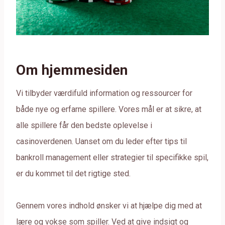
Om hjemmesiden
Vi tilbyder værdifuld information og ressourcer for
både nye og erfarne spillere. Vores mål er at sikre, at
alle spillere får den bedste oplevelse i
casinoverdenen. Uanset om du leder efter tips til
bankroll management eller strategier til specifikke spil,
er du kommet til det rigtige sted.
Gennem vores indhold ønsker vi at hjælpe dig med at
lære og vokse som spiller. Ved at give indsigt og