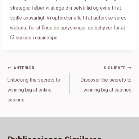
strategier håber vi at øge din selvtillid og evne til at
spille ansvarligt. Vi opfordrer alle til at udforske vores
website for at finde de oplysninger, de behøver for at
få succes i casinospil.
Navegación
ANTERIOR
SIGUIENTE
de
Unlocking the secrets to
Discover the secrets to
entradas
winning big at online
winning big at casinos
casinos