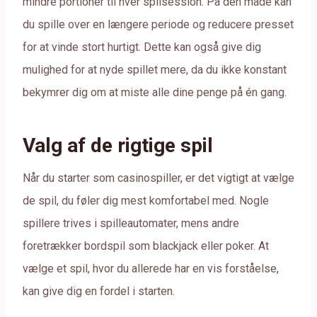
mindre portioner til hver spilsession. På den måde kan
du spille over en længere periode og reducere presset
for at vinde stort hurtigt. Dette kan også give dig
mulighed for at nyde spillet mere, da du ikke konstant
bekymrer dig om at miste alle dine penge på én gang.
Valg af de rigtige spil
Når du starter som casinospiller, er det vigtigt at vælge
de spil, du føler dig mest komfortabel med. Nogle
spillere trives i spilleautomater, mens andre
foretrækker bordspil som blackjack eller poker. At
vælge et spil, hvor du allerede har en vis forståelse,
kan give dig en fordel i starten.