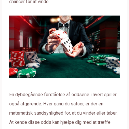
chancer for at vinde.
En dybdegående forståelse af oddsene i hvert spil er
også afgørende. Hver gang du satser, er der en
matematisk sandsynlighed for, at du vinder eller taber.
At kende disse odds kan hjælpe dig med at træffe