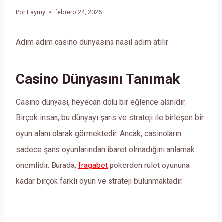
Por
Laymy
febrero 24, 2026
Adım adım casino dünyasına nasıl adım atılır
Casino Dünyasını Tanımak
Casino dünyası, heyecan dolu bir eğlence alanıdır.
Birçok insan, bu dünyayı şans ve strateji ile birleşen bir
oyun alanı olarak görmektedir. Ancak, casinoların
sadece şans oyunlarından ibaret olmadığını anlamak
önemlidir. Burada,
fragabet
pokerden rulet oyununa
kadar birçok farklı oyun ve strateji bulunmaktadır.