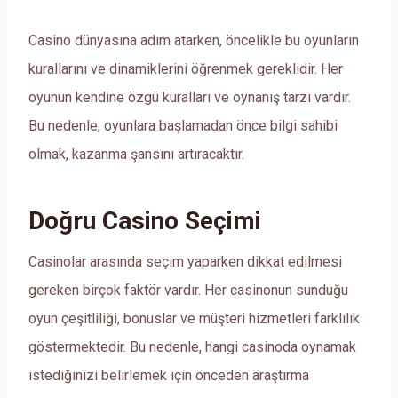
Casino dünyasına adım atarken, öncelikle bu oyunların
kurallarını ve dinamiklerini öğrenmek gereklidir. Her
oyunun kendine özgü kuralları ve oynanış tarzı vardır.
Bu nedenle, oyunlara başlamadan önce bilgi sahibi
olmak, kazanma şansını artıracaktır.
Doğru Casino Seçimi
Casinolar arasında seçim yaparken dikkat edilmesi
gereken birçok faktör vardır. Her casinonun sunduğu
oyun çeşitliliği, bonuslar ve müşteri hizmetleri farklılık
göstermektedir. Bu nedenle, hangi casinoda oynamak
istediğinizi belirlemek için önceden araştırma