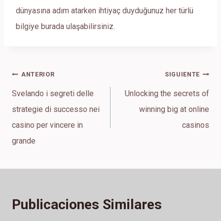
dünyasına adım atarken ihtiyaç duyduğunuz her türlü
bilgiye burada ulaşabilirsiniz.
Navegación
ANTERIOR
SIGUIENTE
de
Svelando i segreti delle
Unlocking the secrets of
entradas
strategie di successo nei
winning big at online
casino per vincere in
casinos
grande
Publicaciones Similares