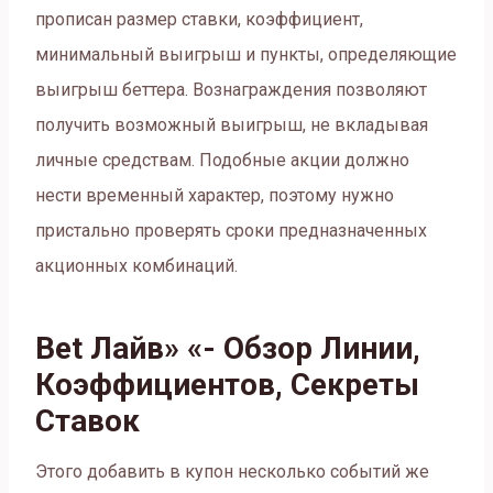
прописан размер ставки, коэффициент,
минимальный выигрыш и пункты, определяющие
выигрыш беттера. Вознаграждения позволяют
получить возможный выигрыш, не вкладывая
личные средствам. Подобные акции должно
нести временный характер, поэтому нужно
пристально проверять сроки предназначенных
акционных комбинаций.
Bet Лайв» «- Обзор Линии,
Коэффициентов, Секреты
Ставок
Этого добавить в купон несколько событий же