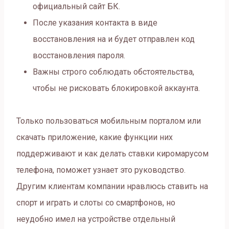
официальный сайт БК.
После указания контакта в виде
восстановления на и будет отправлен код
восстановления пароля.
Важны строго соблюдать обстоятельства,
чтобы не рисковать блокировкой аккаунта.
Только пользоваться мобильным порталом или
скачать приложение, какие функции них
поддерживают и как делать ставки киромарусом
телефона, поможет узнает это руководство.
Другим клиентам компании нравлюсь ставить на
спорт и играть и слоты со смартфонов, но
неудобно имел на устройстве отдельный