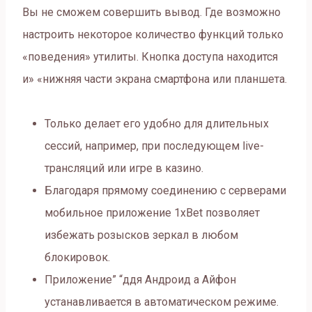
Вы не сможем совершить вывод. Где возможно
настроить некоторое количество функций только
«поведения» утилиты. Кнопка доступа находится
и» «нижняя части экрана смартфона или планшета.
Только делает его удобно для длительных
сессий, например, при последующем live-
трансляций или игре в казино.
Благодаря прямому соединению с серверами
мобильное приложение 1xBet позволяет
избежать розысков зеркал в любом
блокировок.
Приложение” “ддя Андроид а Айфон
устанавливается в автоматическом режиме.