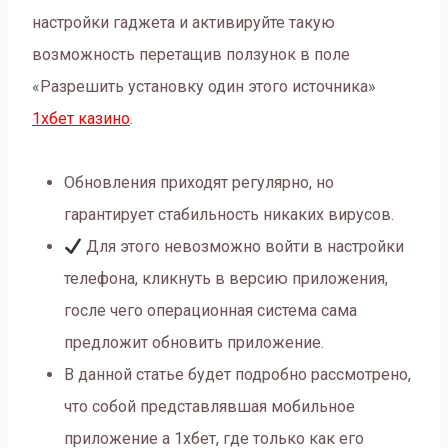
настройки гаджета и активируйте такую
возможность перетащив ползунок в поле
«Разрешить установку один этого источника»
1хбет казино
.
Обновления приходят регулярно, но
гарантирует стабильность никаких вирусов.
Для этого невозможно войти в настройки
телефона, кликнуть в версию приложения,
госле чего операционная система сама
предложит обновить приложение.
В данной статье будет подробно рассмотрено,
что собой представлявшая мобильное
приложение а 1хбет, где только как его