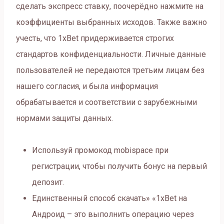
сделать экспресс ставку, поочерёдно нажмите на
коэффициенты выбранных исходов. Также важно
учесть, что 1xBet придерживается строгих
стандартов конфиденциальности. Личные данные
пользователей не передаются третьим лицам без
нашего согласия, и была информация
обрабатывается и соответствии с зарубежными
нормами защиты данных.
Используй промокод mobispace при
регистрации, чтобы получить бонус на первый
депозит.
Единственный способ скачать» «1xBet на
Андроид – это выполнить операцию через