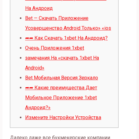
На Андроид
Bet — Скачать Приложение
Усовершенство Android Только» «іos
➦➦ Как Скачать 1xbet На Андроид?
Очень Приложения 1xbet
замечания На «скачать 1xbet На
Android»
Bet Мобильная Версия Зеркало
➦➦ Какие преимущества Дает
Мобильное Приложение 1xbet
Андроид?»
Измените Настройки Устройства
Далеко даже все букмекерские компании