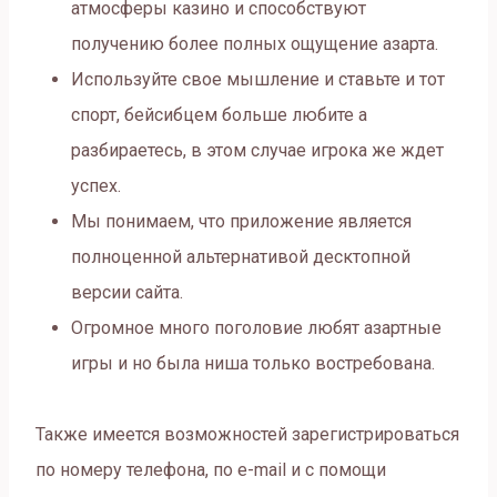
атмосферы казино и способствуют
получению более полных ощущение азарта.
Используйте свое мышление и ставьте и тот
спорт, бейсибцем больше любите а
разбираетесь, в этом случае игрока же ждет
успех.
Мы понимаем, что приложение является
полноценной альтернативой десктопной
версии сайта.
Огромное много поголовие любят азартные
игры и но была ниша только востребована.
Также имеется возможностей зарегистрироваться
по номеру телефона, по e-mail и с помощи