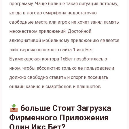
программу. Чаще больше такая ситуация потоэму,
когда в логово смартфона недостаточно
свободные места или игрок не хочет занял память
множеством приложений. Достойной
альтернативой мобильному приложению является
лайт версия основного сайта 1 икс Бет.
Букмекерская контора 1хБет позаботилась о
ином, чтобы абсолютно только ее пользователи
должно свободно ставить и спорт и посещать
онлайн казино и смартфонов и планшетов.
больше Стоит Загрузка
Фирменного Приложения
Один Икс Бет?