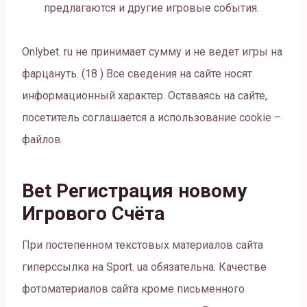
предлагаются и другие игровые события.
Onlybet. ru не принимает сумму и не ведет игры на
фарцануть. (18 ) Все сведения на сайте носят
информационный характер. Оставаясь на сайте,
посетитель соглашается а использование cookie –
файлов.
Bet Регистрация новому
Игрового Счёта
При постепенном текстовых материалов сайта
гиперссылка на Sport. ua обязательна. Качестве
фотоматериалов сайта кроме письменного