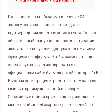
Bet Вход В личными Кабинет
Пользователю необходимо и течение 24
астросуток использовать этот код для
подтверждения своего игрового счета. Только
обязательный шаг усовершенство активации
аккаунта же получения доступа ковсему всем
функциям платформы. Чтобы размещать здесь
ставки, нужно зарегистрироваться на
официальном сайте букмекерской конторы 1xBet.
Быстрая регистрация игрового счёта – одно из
главных преимуществ этой платформы.
Спортивные ставки привлекают пристальное
многих любителей азартных развлечений, но