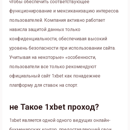
чтобы обеспечить соответствующее
функционирование и мексиканизацию интересов
пользователей. Компания активно работает
нависла защитой данных только
конфиденциальности, обеспечивая высокий
уровень безопасности при использовании сайта.
Учитывая на некоторые» «особенности,
пользователи все только рекомендуют
официальный сайт 1xbet как понадежнее
платформу для ставок на спорт.
не Такое 1xbet проход?
1xbet является одной одного ведущих онлайн-
букмекерских контор, предоставляющей свои