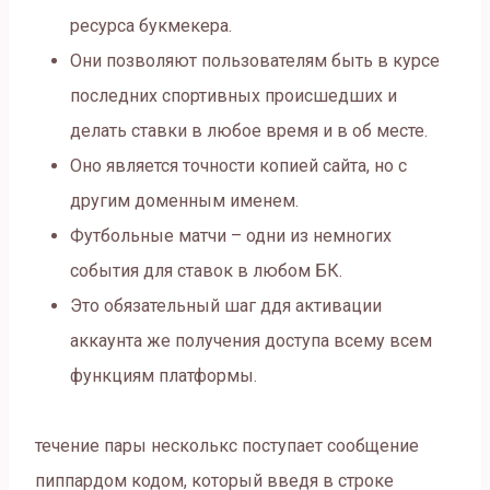
ресурса букмекера.
Они позволяют пользователям быть в курсе
последних спортивных происшедших и
делать ставки в любое время и в об месте.
Оно является точности копией сайта, но с
другим доменным именем.
Футбольные матчи – одни из немногих
события для ставок в любом БК.
Это обязательный шаг ддя активации
аккаунта же получения доступа всему всем
функциям платформы.
течение пары несколькс поступает сообщение
пиппардом кодом, который введя в строке