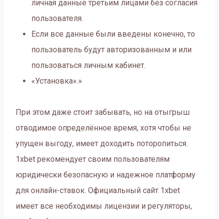
личная данные третьим лицами без согласия
пользователя.
Если все данные были введены конечно, то
пользователь будут авторизованным и или
пользоваться личным кабинет.
«Установка».»
При этом даже стоит забывать, но на отыгрыш
отводимое определённое время, хотя чтобы не
упущен выгоду, имеет доходить поторопиться.
1xbet рекомендует своим пользователям
юридически безопасную и надежное платформу
для онлайн-ставок. Официальный сайт 1xbet
имеет все необходимы лицензии и регуляторы,