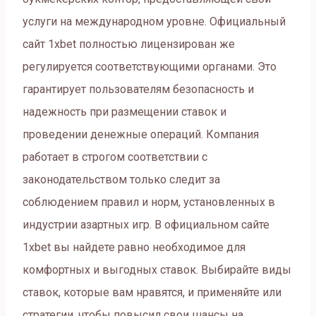
услуги на международном уровне. Официальный
сайт 1xbet полностью лицензирован же
регулируется соответствующими органами. Это
гарантирует пользователям безопасность и
надежность при размещении ставок и
проведении денежные операций. Компания
работает в строгом соответствии с
законодательством только следит за
соблюдением правил и норм, установленных в
индустрии азартных игр. В официальном сайте
1xbet вы найдете равно необходимое для
комфортных и выгодных ставок. Выбирайте виды
ставок, которые вам нравятся, и применяйте или
стратегии, чтобы повысил свои шансы на