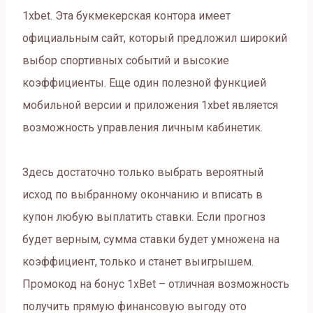
1xbet. Эта букмекерская контора имеет
официальным сайт, который предложил широкий
выбор спортивных событий и высокие
коэффициенты. Еще один полезной функцией
мобильной версии и приложения 1xbet является
возможность управления личным кабинетик.
Здесь достаточно только выбрать вероятный
исход по выбранному окончанию и вписать в
купон любую выплатить ставки. Если прогноз
будет верным, сумма ставки будет умножена на
коэффициент, только и станет выигрышем.
Промокод на бонус 1xBet – отличная возможность
получить прямую финансовую выгоду ото