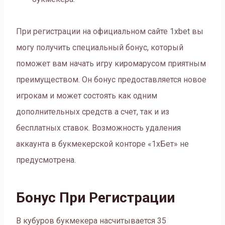
При регистрации на официальном сайте 1xbet вы
могу получить специальный бонус, который
поможет вам начать игру киромарусом приятным
преимуществом. Он бонус предоставляется новое
игрокам и может состоять как одним
дополнительных средств а счет, так и из
бесплатных ставок. Возможность удаления
аккаунта в букмекерской конторе «1хБет» не
предусмотрена.
Бонус При Регистрации
В кубуров букмекера насчитывается 35