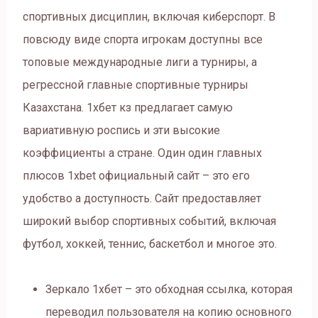
спортивных дисциплин, включая киберспорт. В
повсюду виде спорта игрокам доступны все
топовые международные лиги а турниры, а
регрессной главные спортивные турниры
Казахстана. 1хбет кз предлагает самую
вариативную роспись и эти высокие
коэффициенты а стране. Один один главных
плюсов 1xbet официальный сайт – это его
удобство а доступность. Сайт предоставляет
широкий выбор спортивных событий, включая
футбол, хоккей, теннис, баскетбол и многое это.
Зеркало 1хбет – это обходная ссылка, которая
переводил пользователя на копию основного