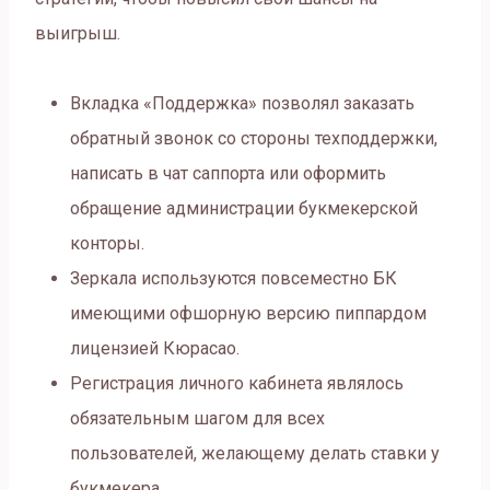
выигрыш.
Вкладка «Поддержка» позволял заказать
обратный звонок со стороны техподдержки,
написать в чат саппорта или оформить
обращение администрации букмекерской
конторы.
Зеркала используются повсеместно БК
имеющими офшорную версию пиппардом
лицензией Кюрасао.
Регистрация личного кабинета являлось
обязательным шагом для всех
пользователей, желающему делать ставки у
букмекера.