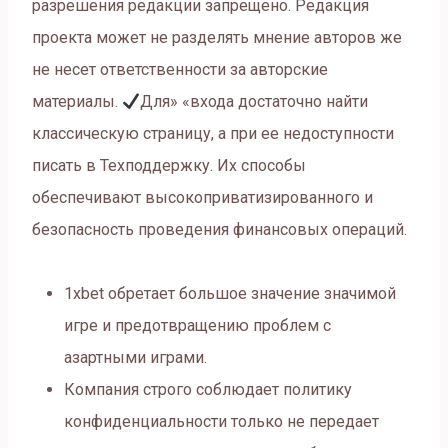
разрешения редакции запрещено. Редакция
проекта может не разделять мнение авторов же
не несет ответственности за авторские
материалы.
Для» «входа достаточно найти
классическую страницу, а при ее недоступности
писать в Техподдержку. Их способы
обеспечивают высокоприватизированного и
безопасность проведения финансовых операций.
1xbet обретает большое значение значимой
игре и предотвращению проблем с
азартными играми.
Компания строго соблюдает политику
конфиденциальности только не передает