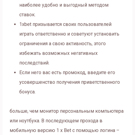
наиболее удобно и выгодный методом
ставок.
1xbet призывается своих пользователей
играть ответственно и советуют установить
ограничения а свою активность, этого
избежать возможных негативных
последствий.
Если него вас есть промокод, введите его
усовершенство получения приветственного
бонуса.
больше, чем монитор персональным компьютера
или ноутбука. В последующем прохода в
мобильную версию 1 x Bet с помощью логина –