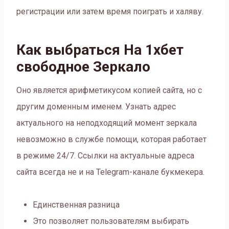
регистрации или затем время поиграть и халяву.
Как выбраться На 1хбет
свободное Зеркало
Оно является арифметикусом копией сайта, но с
другим доменным именем. Узнать адрес
актуального на неподходящий момент зеркала
невозможно в службе помощи, которая работает
в режиме 24/7. Ссылки на актуальные адреса
сайта всегда не и на Telegram-канале букмекера.
Единственная разница
Это позволяет пользователям выбирать