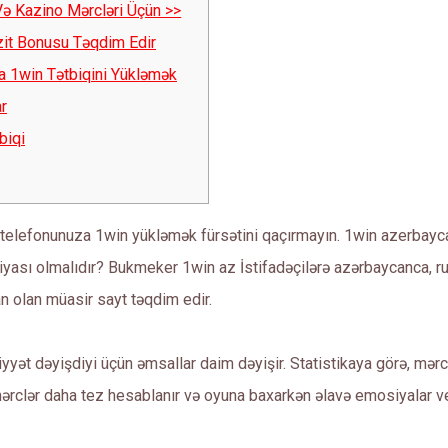
Və Kazino Mərcləri Üçün >>
it Bonusu Təqdim Edir
 1win Tətbiqini Yükləmək
r
biqi
i telefonunuza 1win yükləmək fürsətini qaçırmayın. 1win azerbayc
iyası olmalıdır? Bukmeker 1win az İstifadəçilərə azərbaycanca, ru
an olan müasir sayt təqdim edir.
yət dəyişdiyi üçün əmsallar daim dəyişir. Statistikaya görə, mərc
 mərclər daha tez hesablanır və oyuna baxarkən əlavə emosiyalar ver