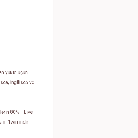
an yukle üçün
sca, ingiliscə və
lərin 80%-i Live
ir. 1win indir