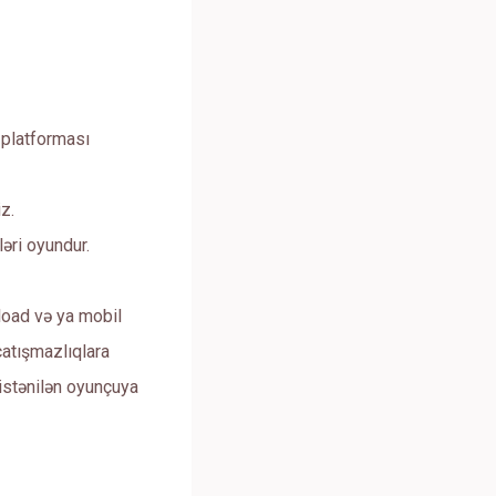
 platforması
z.
əri oyundur.
nload və ya mobil
atışmazlıqlara
 istənilən oyunçuya