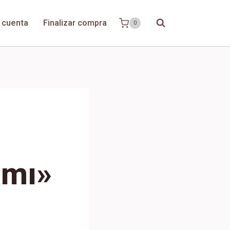
 cuenta
Finalizar compra
0
amı»