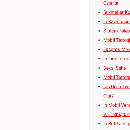
Oyunlar
Bukmeker Ko
In Kazinosun
Sistem Tələb
Mobil Tətbiq
Ekspres Mərc
In Indir Ios-d
Şəxsi Sahə
Mobil Tətbiq
Ios Üçün 1wi
Olar?
In Mobil Ver
Və Tətbiqdən
In Bet Tətbiq