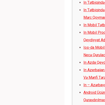
In Tətbiqind
In Tətbiqind
Mərc Qoymaq
In Mobil Tətb
In Mobil Pro
Qeydiyyat Ad
Ios-da Mobil
Necə Qurula
In Azda Qeydi
In Azerbaija
Və Mənfi Tərə
In – Azərba
Android Üçün
Quraşdırılma